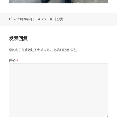
发
作
分
2023年9月4日
zhi
未分类
布
者
类
于
发表回复
您的电子邮箱地址不会被公开。
必填项已用
*
标注
评论
*