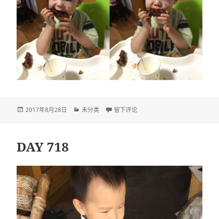
发
分
于DAY 719
2017年8月28日
未分类
留下评论
布
类
于
DAY 718