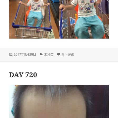
发
分
于DAY 722
2017年8月30日
未分类
留下评论
布
类
于
DAY 720