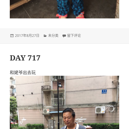
发
分
于DAY 718
2017年8月27日
未分类
留下评论
布
类
于
DAY 717
和姥爷出去玩