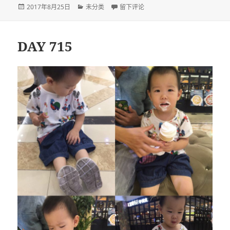
发
分
于DAY 716
2017年8月25日
未分类
留下评论
布
类
于
DAY 715