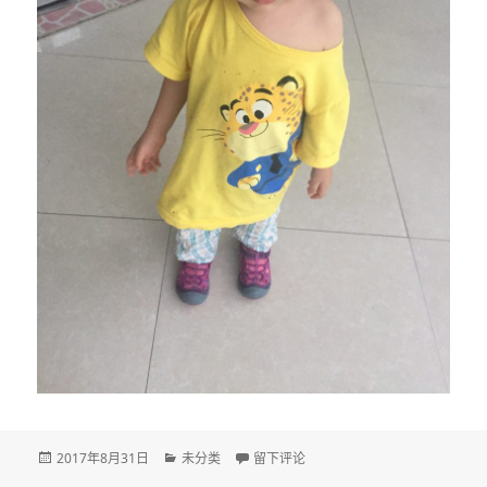
发
分
于DAY 721
2017年8月31日
未分类
留下评论
布
类