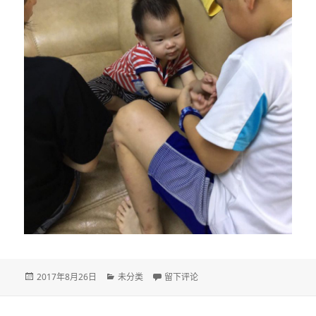
发
分
于DAY 717
2017年8月26日
未分类
留下评论
布
类
于