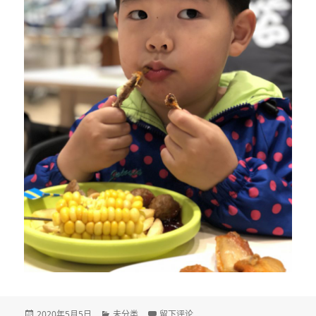
发
分
于DAY 1699
2020年5月5日
未分类
留下评论