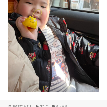
发
分
于DAY 2690
2023年1月21日
未分类
留下评论