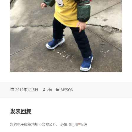
发
作
分
2019年1月5日
zhi
MYSON
布
者
类
于
发表回复
您的电子邮箱地址不会被公开。
必填项已用
*
标注