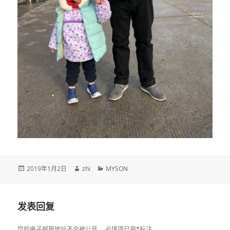
发
作
分
2019年1月2日
zhi
MYSON
布
者
类
于
发表回复
您的电子邮箱地址不会被公开。
必填项已用
*
标注