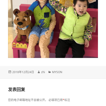
发
作
分
2018年12月24日
zhi
MYSON
布
者
类
于
发表回复
您的电子邮箱地址不会被公开。
必填项已用
*
标注