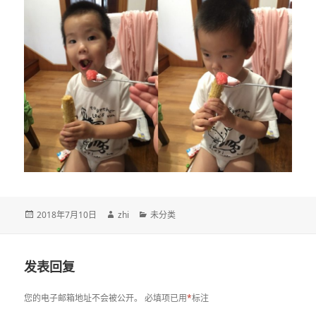
发
作
分
2018年7月10日
zhi
未分类
布
者
类
于
发表回复
您的电子邮箱地址不会被公开。
必填项已用
*
标注