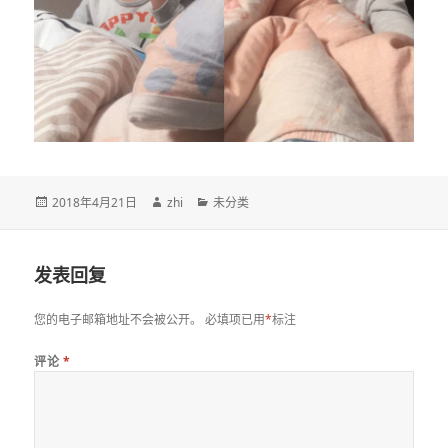
发
作
分
2018年4月21日
zhi
未分类
布
者
类
于
发表回复
您的电子邮箱地址不会被公开。
必填项已用
*
标注
评论
*