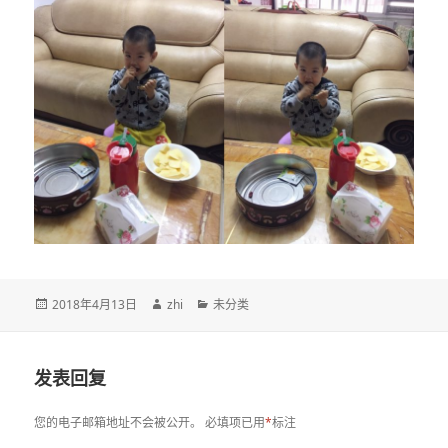
发
作
分
2018年4月13日
zhi
未分类
布
者
类
于
发表回复
您的电子邮箱地址不会被公开。
必填项已用
*
标注