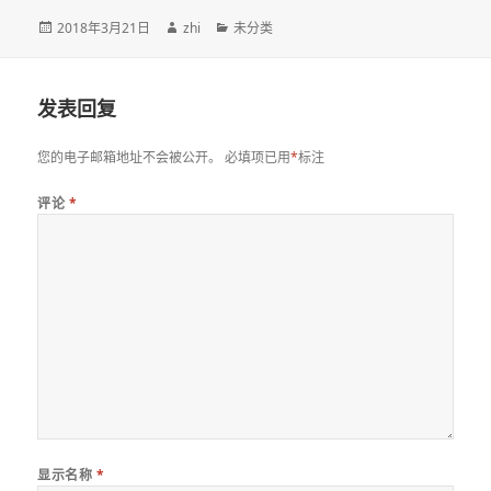
发
作
分
2018年3月21日
zhi
未分类
布
者
类
于
发表回复
您的电子邮箱地址不会被公开。
必填项已用
*
标注
评论
*
显示名称
*