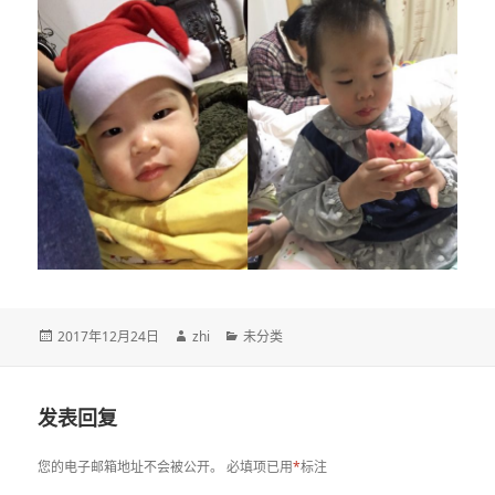
发
作
分
2017年12月24日
zhi
未分类
布
者
类
于
发表回复
您的电子邮箱地址不会被公开。
必填项已用
*
标注