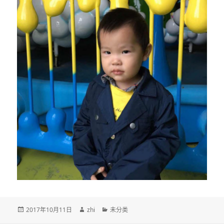
发
作
分
2017年10月11日
zhi
未分类
布
者
类