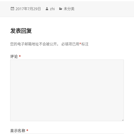
发
作
分
2017年7月29日
zhi
未分类
布
者
类
于
发表回复
您的电子邮箱地址不会被公开。
必填项已用
*
标注
评论
*
显示名称
*