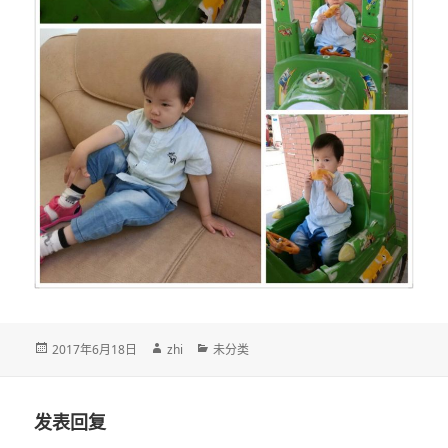
发
作
分
2017年6月18日
zhi
未分类
布
者
类
于
发表回复