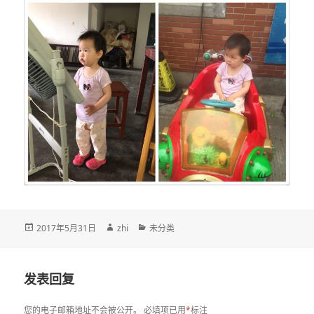
发
作
分
2017年5月31日
zhi
未分类
布
者
类
于
发表回复
您的电子邮箱地址不会被公开。
必填项已用
*
标注