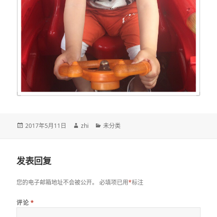
发
作
分
2017年5月11日
zhi
未分类
布
者
类
于
发表回复
您的电子邮箱地址不会被公开。
必填项已用
*
标注
评论
*