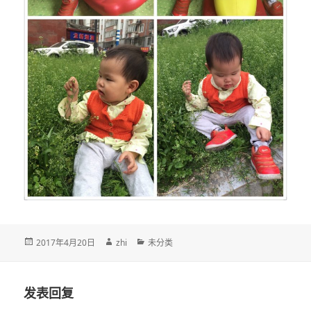
发
作
分
2017年4月20日
zhi
未分类
布
者
类
于
发表回复