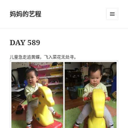
妈妈的艺程
菜单和
挂件
DAY 589
儿童急走追黄蝶，飞入菜花无处寻。