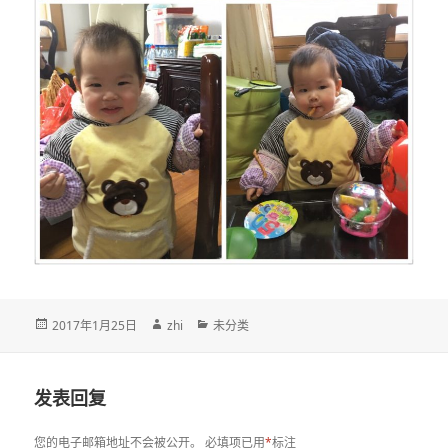
发
作
分
2017年1月25日
zhi
未分类
布
者
类
于
发表回复
您的电子邮箱地址不会被公开。
必填项已用
*
标注