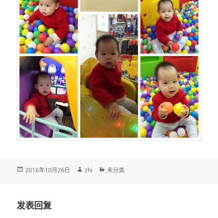
发
作
分
2016年10月26日
zhi
未分类
布
者
类
于
发表回复