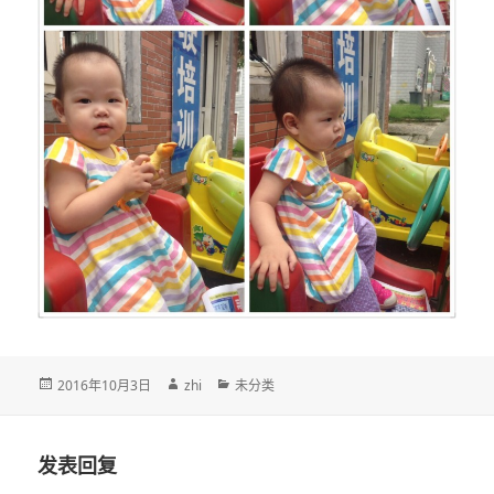
发
作
分
2016年10月3日
zhi
未分类
布
者
类
于
发表回复