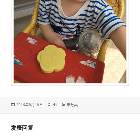
发
作
分
2016年8月18日
zhi
未分类
布
者
类
于
发表回复