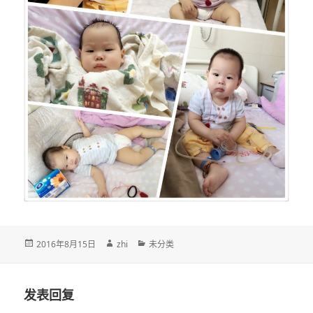
发
作
分
2016年8月15日
zhi
未分类
布
者
类
于
发表回复