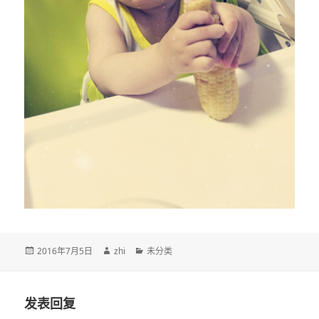
发
作
分
2016年7月5日
zhi
未分类
布
者
类
于
发表回复