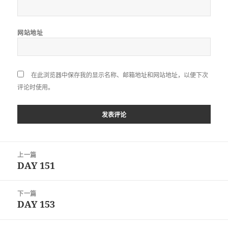
网站地址
在此浏览器中保存我的显示名称、邮箱地址和网站地址，以便下次
评论时使用。
文
上一篇
章
DAY 151
上
导
篇
航
文
下一篇
章：
DAY 153
下
篇