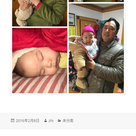
发
作
分
2016年2月8日
zhi
未分类
布
者
类
于