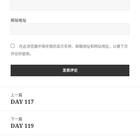
网站地址
在此浏览器中保存我的显示名称、邮箱地址和网站地址，以便下次
评论时使用。
文
上一篇
章
DAY 117
上
导
篇
航
文
下一篇
章：
DAY 119
下
篇