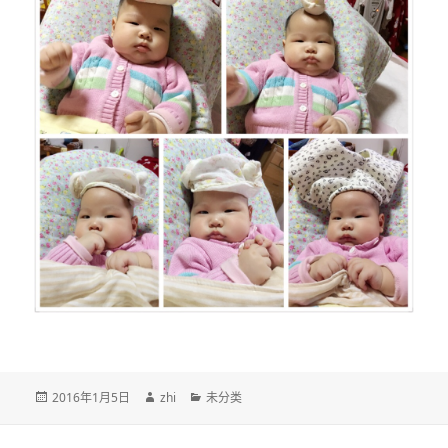
发
作
分
2016年1月5日
zhi
未分类
布
者
类
于