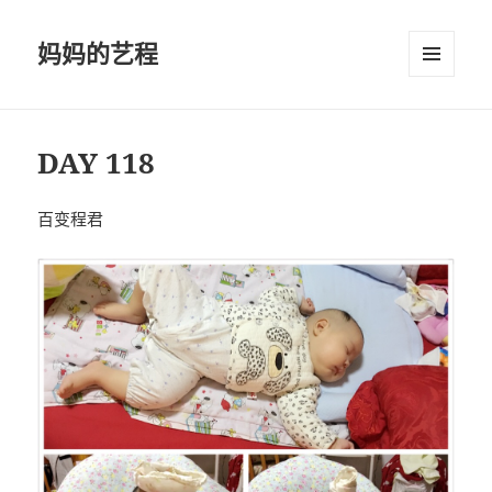
妈妈的艺程
菜单和
挂件
DAY 118
百变程君