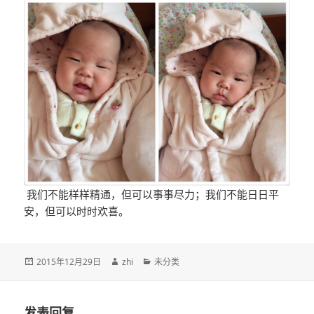
我们不能样样精通，但可以事事尽力；我们不能日日平
安，但可以时时欢喜。
发
作
分
2015年12月29日
zhi
未分类
布
者
类
于
发表回复