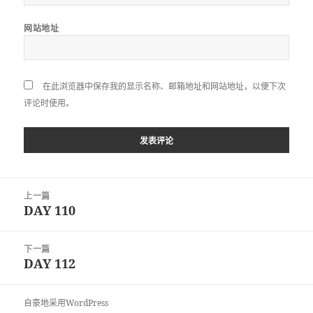
网站地址
在此浏览器中保存我的显示名称、邮箱地址和网站地址，以便下次
评论时使用。
文
上一篇
章
DAY 110
上
导
篇
航
文
下一篇
章：
DAY 112
下
篇
文
自豪地采用WordPress