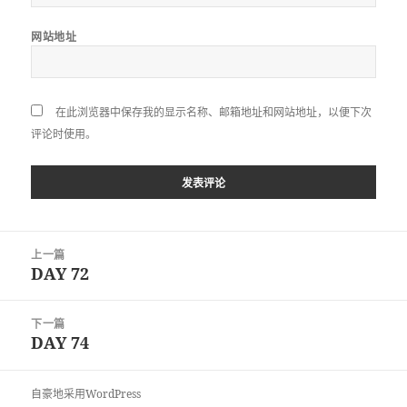
网站地址
在此浏览器中保存我的显示名称、邮箱地址和网站地址，以便下次
评论时使用。
文
上一篇
章
DAY 72
上
导
篇
航
文
下一篇
章：
DAY 74
下
篇
文
自豪地采用WordPress