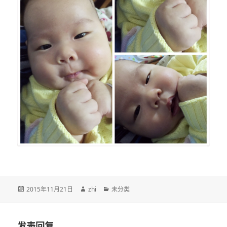
发
作
分
2015年11月21日
zhi
未分类
布
者
类
于
发表回复