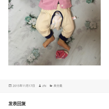
发
作
分
2015年11月17日
zhi
未分类
布
者
类
于
发表回复