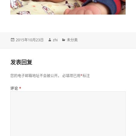
发
作
分
2015年10月23日
zhi
未分类
布
者
类
于
发表回复
您的电子邮箱地址不会被公开。
必填项已用
*
标注
评论
*