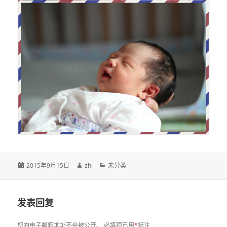
发
作
分
2015年9月15日
zhi
未分类
布
者
类
于
发表回复
您的电子邮箱地址不会被公开。
必填项已用
*
标注