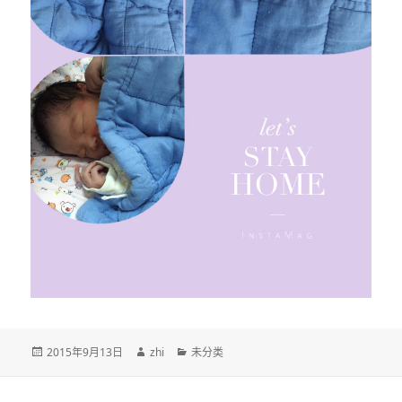
发
作
分
2015年9月13日
zhi
未分类
布
者
类
于