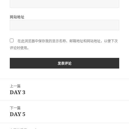
网站地址
在此浏览器中保存我的显示名称、邮箱地址和网站地址，以便下次
评论时使用。
文
上一篇
章
DAY 3
上
导
篇
航
文
下一篇
章：
DAY 5
下
篇
文